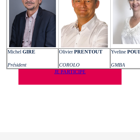
Michel
GIRE
Olivier
PRENTOUT
Yveline
POU
Président
COROLO
GMBA
JE PARTICIPE