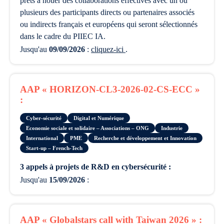
prêts à nouer des collaborations effectives avec un ou
plusieurs des participants directs ou partenaires associés
ou indirects français et européens qui seront sélectionnés
dans le cadre du PIIEC IA.
Jusqu'au
09/09/2026
:
cliquez-ici
.
AAP « HORIZON-CL3-2026-02-CS-ECC »
:
Cyber-sécurité
Digital et Numérique
Economie sociale et solidaire – Associations – ONG
Industrie
International
PME
Recherche et développement et Innovation
Start-up – French-Tech
3 appels à projets de R&D en cybersécurité :
Jusqu'au
15/09/2026
:
AAP « Globalstars call with Taiwan 2026 » :