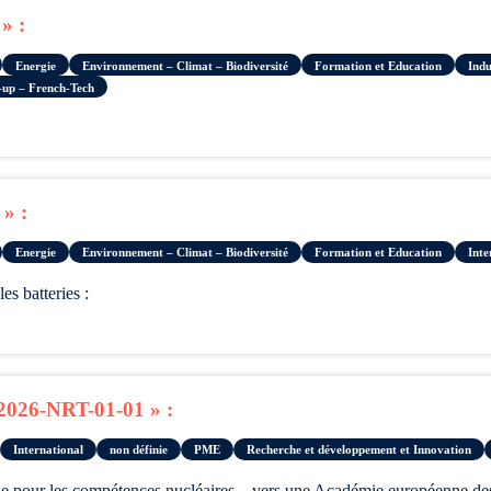
» :
Energie
Environnement – Climat – Biodiversité
Formation et Education
Indu
-up – French-Tech
» :
Energie
Environnement – Climat – Biodiversité
Formation et Education
Inte
es batteries :
6-NRT-01-01 » :
International
non définie
PME
Recherche et développement et Innovation
ne pour les compétences nucléaires – vers une Académie européenne de