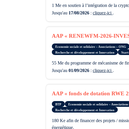
1 Me en soutien à l’intégration de la cryp
Jusqu'au
17/08/2026
:
cliquez-ici
.
AAP « RENEWFM-2026-INVES
Economie sociale et solidaire – Associations – ONG
Recherche et développement et Innovation
Start
55 Me du programme de mécanisme de fina
Jusqu'au
01/09/2026
:
cliquez-ici
.
AAP « fonds de dotation RWE 2
BTP
Economie sociale et solidaire – Associatio
Recherche et développement et Innovation
180 Ke afin de financer des projets / missions d’intérêt général en lien avec la préservation du patrimoine, la sauvegarde de la biodiversité et la transition
énergétique.