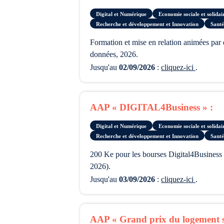
Digital et Numérique
Economie sociale et solida
Recherche et développement et Innovation
Santé
formation et mise en relation animées par des experts pour la constitution de consortiums Horizon Europe dans les domaines de l’IA, de la robotique et des
données, 2026.
Jusqu'au
02/09/2026
:
cliquez-ici
.
AAP « DIGITAL4Business » :
Digital et Numérique
Economie sociale et solida
Recherche et développement et Innovation
Santé
200 Ke pour les bourses Digital4Business – Master européen conjoint en technologies numériques avancées pour les entreprises (rentrée de septembre
2026).
Jusqu'au
03/09/2026
:
cliquez-ici
.
AAP « Grand prix du logement so