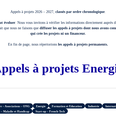
Appels à projets 2026 – 2027,
classés par ordre chronologique
.
eut évoluer
. Nous vous invitons à vérifier les informations directement auprès d
ait que nous ne faisons que
diffuser les appels à projets dont nous avons con
qui crée les projets ni un financeur.
En fin de page, nous répertorions
les appels à projets permanents.
ppels à projets Energ
ire – Associations – ONG
Energie
Formation et Education
Industrie
Internat
 – Maladie et Handicap
Start-up – French-Tech