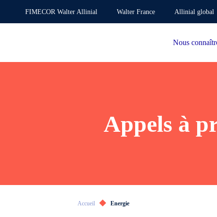
FIMECOR Walter Allinial
Walter France
Allinial global
Nous connaîtr
Appels à pr
Accueil
Energie