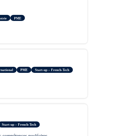
strie
PME
rnational
PME
Start-up – French-Tech
Start-up – French-Tech
s compétences nucléaires.