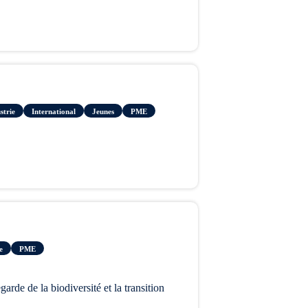
strie
International
Jeunes
PME
e
PME