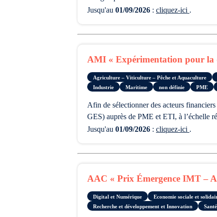
Jusqu'au
01/09/2026
:
cliquez-ici
.
AMI « Expérimentation pour la d
Agriculture – Viticulture – Pêche et Aquaculture
Industrie
Maritime
non définie
PME
afin de sélectionner des acteurs financiers pour mener une expérimentation de déploiement de diagnostics bilan d’émission de gaz à effet de serre (bilan
GES) auprès de PME et ETI, à l’échelle ré
Jusqu'au
01/09/2026
:
cliquez-ici
.
AAC « Prix Émergence IMT – Aca
Digital et Numérique
Economie sociale et solida
Recherche et développement et Innovation
Santé