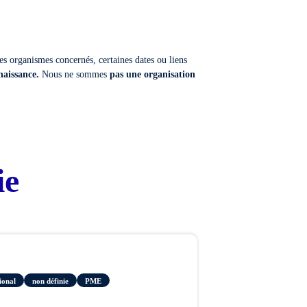
es organismes concernés, certaines dates ou liens
naissance.
Nous ne sommes
pas une organisation
ie
ional
non définie
PME