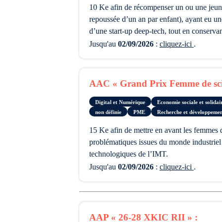
10 Ke afin de récompenser un ou une jeune scientifique de moins de 40 ans au premier janvier de l’année d’attribution du prix (cette limite pouvant être
repoussée d’un an par enfant), ayant eu un
d’une start-up deep-tech, tout en conserva
Jusqu'au
02/09/2026
:
cliquez-ici
.
AAC « Grand Prix Femme de scie
Digital et Numérique
Economie sociale et solida
non définie
PME
Recherche et développemen
15 Ke afin de mettre en avant les femmes dans la science, récompenser des contributions scientifiques exceptionnelles ayant permis de faire progresser des
problématiques issues du monde industriel 
technologiques de l’IMT.
Jusqu'au
02/09/2026
:
cliquez-ici
.
AAP « 26-28 XKIC RII » :