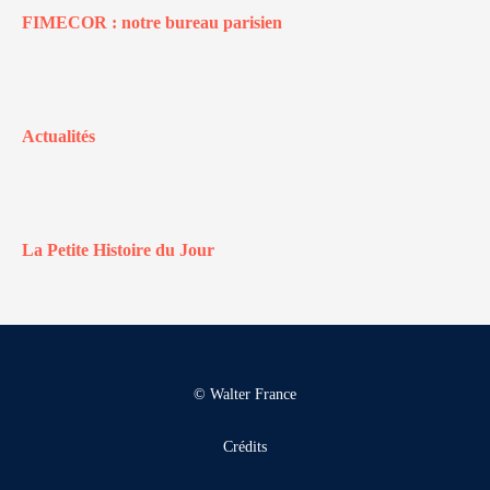
FIMECOR : notre bureau parisien
Actualités
La Petite Histoire du Jour
© Walter France
Crédits