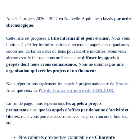
Appels à projets 2026 – 2027 en Nouvelle-Aquitaine,
classés par ordre
chronologique
.
Cette liste est proposée
à titre informatif et peut évoluer
. Nous vous
invitons à vérifier les informations directement auprès des organismes
concernés, certaines dates ou liens pouvant être modifiés. Nous vous
alertons sur le fait que nous ne faisons que
diffuser les appels à
projets dont nous avons connaissance.
Nous ne sommes
pas une
organisation qui crée les projets ni un financeur.
Nous répertorions également les appels à projets nationaux de
France
.
Ainsi que ceux de l'
Ile de France sur notre site FIMECOR.
En fin de page, nous répertorions
les appels à projets
permanents
ainsi que
les appels d’offres par domaine d’activité et
filières,
mais vous pouvez aussi retrouver les prix, concours, bourses,
etc…
Nos cabinets d’expertise comptable de
Charente